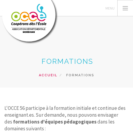
L'OCCE 56
FORMATIONS
GÉRER SA COOPÉRATIVE
ACTIONS PÉDAGOGIQUES
ACCUEIL
FORMATIONS
RESSOURCES PÉDAGOGIQUES
FORMATIONS
RECHERCHER
L'OCCE 56 participe à la formation initiale et continue des
enseignant.es. Sur demande, nous pouvons envisager
CONTACT
des
formations d'équipes pédagogiques
dans les
domaines suivants :