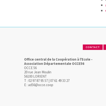
CONTACT
Office central de la Coopération à l'Ecole -
Association Départementale OCCE56
OCCE 56
20 rue Jean Moulin
56100 LORIENT
T : 02 97 87 95 57 | 07 61 49 33 27
E : ad56@occe.coop