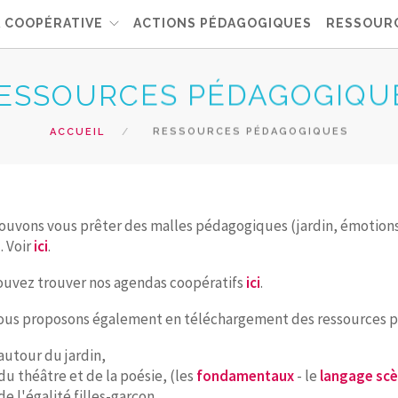
A COOPÉRATIVE
ACTIONS PÉDAGOGIQUES
RESSOUR
ESSOURCES PÉDAGOGIQU
ACCUEIL
RESSOURCES PÉDAGOGIQUES
uvons vous prêter des malles pédagogiques (jardin, émotions, é
. Voir
ici
.
ouvez trouver nos agendas coopératifs
ici
.
us proposons également en téléchargement des ressources pour
autour du jardin,
du théâtre et de la poésie, (les
fondamentaux
- le
langage sc
de l'égalité filles-garçon,