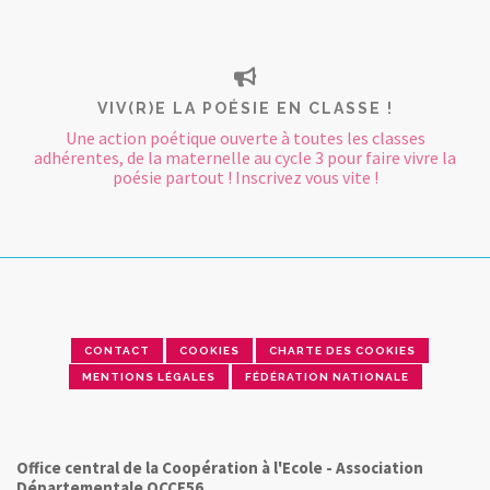
VIV(R)E LA POÉSIE EN CLASSE !
Une action poétique ouverte à toutes les classes
adhérentes, de la maternelle au cycle 3 pour faire vivre la
poésie partout ! Inscrivez vous vite !
CONTACT
COOKIES
CHARTE DES COOKIES
MENTIONS LÉGALES
FÉDÉRATION NATIONALE
Office central de la Coopération à l'Ecole - Association
Départementale OCCE56