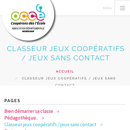
CLASSEUR JEUX COOPÉRATIFS
L'OCCE 56
/ JEUX SANS CONTACT
GÉRER SA COOPÉRATIVE
ACTIONS PÉDAGOGIQUES
ACCUEIL
CLASSEUR JEUX COOPÉRATIFS / JEUX SANS
RESSOURCES PÉDAGOGIQUES
CONTACT
FORMATIONS
RECHERCHER
PAGES
Bien démarrer sa classe
CONTACT
Pédagothèque..
Classeur jeux coopératifs / jeux sans contact