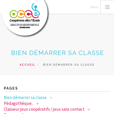
L'OCCE 56
BIEN DÉMARRER SA CLASSE
GÉRER SA COOPÉRATIVE
ACTIONS PÉDAGOGIQUES
ACCUEIL
BIEN DÉMARRER SA CLASSE
RESSOURCES PÉDAGOGIQUES
FORMATIONS
RECHERCHER
PAGES
Bien démarrer sa classe
CONTACT
Pédagothèque..
Classeur jeux coopératifs / jeux sans contact