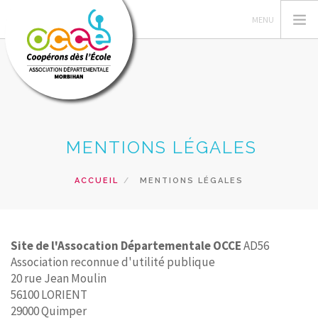
L'OCCE 56
MENTIONS LÉGALES
GÉRER SA COOPÉRATIVE
ACTIONS PÉDAGOGIQUES
ACCUEIL
MENTIONS LÉGALES
RESSOURCES PÉDAGOGIQUES
FORMATIONS
Site de l'Assocation Départementale OCCE
AD56
RECHERCHER
Association reconnue d'utilité publique
20 rue Jean Moulin
CONTACT
56100 LORIENT
29000 Quimper