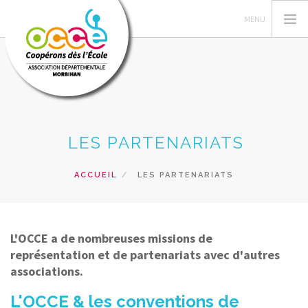
L'OCCE 56
LES PARTENARIATS
GÉRER SA COOPÉRATIVE
ACTIONS PÉDAGOGIQUES
ACCUEIL
LES PARTENARIATS
RESSOURCES PÉDAGOGIQUES
FORMATIONS
L'OCCE a de nombreuses missions de
RECHERCHER
représentation et de partenariats avec d'autres
associations.
CONTACT
L'OCCE & les conventions de