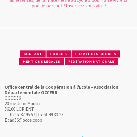
adhérentes, de la maternelle au cycle 3 pour faire vivre la
poésie partout ! Inscrivez vous vite !
CONTACT
COOKIES
CHARTE DES COOKIES
MENTIONS LÉGALES
FÉDÉRATION NATIONALE
Office central de la Coopération à l'Ecole - Association
Départementale OCCE56
OCCE 56
20 rue Jean Moulin
56100 LORIENT
T : 02 97 87 95 57 | 07 61 49 33 27
E : ad56@occe.coop