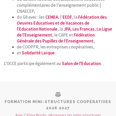
complémentaires de l'enseignement public |
CNAECEP,
du G8 avec : les
CEMEA
, l'
EEDF
, la
Fédération des
Oeuvres Educatives et de Vacances de
l’Education Nationale
, la
JPA
,
Les Francas
,
La Ligue
de l'Enseignement
, le CAPE et
Fédération
Générale des Pupilles de l’Enseignement
,
de COOP.FR, les entreprises coopératives,
et
Solidarité Laïque
.
L'OCCE participe également au
Salon de l'Education
.
FORMATION MINI-STRUCTURES COOPÉRATIVES
2026 2027
Avec Céline Buchs, découvrez les mini-structures