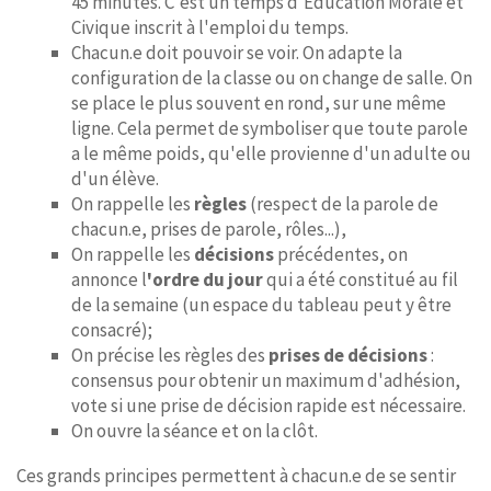
45 minutes. C'est un temps d'Éducation Morale et
Civique inscrit à l'emploi du temps.
Chacun.e doit pouvoir se voir. On adapte la
configuration de la classe ou on change de salle. On
se place le plus souvent en rond, sur une même
ligne. Cela permet de symboliser que toute parole
a le même poids, qu'elle provienne d'un adulte ou
d'un élève.
On rappelle les
règles
(respect de la parole de
chacun.e, prises de parole, rôles...),
On rappelle les
décisions
précédentes, on
annonce l
'ordre du jour
qui a été constitué au fil
de la semaine (un espace du tableau peut y être
consacré);
On précise les règles des
prises de décisions
:
consensus pour obtenir un maximum d'adhésion,
vote si une prise de décision rapide est nécessaire.
On ouvre la séance et on la clôt.
Ces grands principes permettent à chacun.e de se sentir