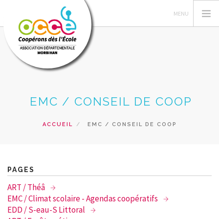
L'OCCE 56
EMC / CONSEIL DE COOP
GÉRER SA COOPÉRATIVE
ACTIONS PÉDAGOGIQUES
ACCUEIL
EMC / CONSEIL DE COOP
RESSOURCES PÉDAGOGIQUES
FORMATIONS
RECHERCHER
PAGES
ART / Théâ
CONTACT
EMC / Climat scolaire - Agendas coopératifs
EDD / S-eau-S Littoral